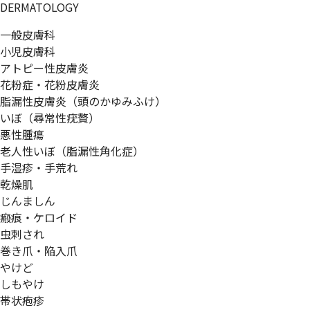
DERMATOLOGY
一般皮膚科
小児皮膚科
アトピー性皮膚炎
花粉症・花粉皮膚炎
脂漏性皮膚炎（頭のかゆみふけ）
いぼ（尋常性疣贅）
悪性腫瘍
老人性いぼ（脂漏性角化症）
手湿疹・手荒れ
乾燥肌
じんましん
瘢痕・ケロイド
虫刺され
巻き爪・陥入爪
やけど
しもやけ
帯状疱疹