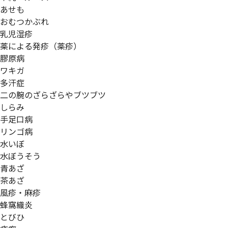
あせも
おむつかぶれ
乳児湿疹
薬による発疹（薬疹）
膠原病
ワキガ
多汗症
二の腕のざらざらやブツブツ
しらみ
手足口病
リンゴ病
水いぼ
水ぼうそう
青あざ
茶あざ
風疹・麻疹
蜂窩織炎
とびひ