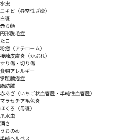
水虫
ニキビ（尋常性ざ瘡）
白斑
赤ら顔
円形脱毛症
たこ
粉瘤（アテローム）
接触皮膚炎（かぶれ）
すり傷・切り傷
食物アレルギー
掌蹠膿疱症
脂肪腫
赤あざ（いちご状血管腫・単純性血管腫）
マラセチア毛包炎
ほくろ（母斑）
爪水虫
酒さ
うおのめ
単純ヘルペス