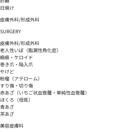
疥癬
日焼け
皮膚外科/形成外科
SURGERY
皮膚外科/形成外科
老人性いぼ（脂漏性角化症）
瘢痕・ケロイド
巻き爪・陥入爪
やけど
粉瘤（アテローム）
すり傷・切り傷
赤あざ（いちご状血管腫・単純性血管腫）
ほくろ（母斑）
青あざ
茶あざ
美容皮膚科